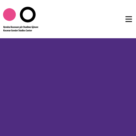
Rreth nesh
Publikimet
Femtalk
Multimedia
Të tjera
AL
EN