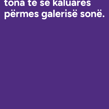
tona të së kaluarës
përmes galerisë sonë.