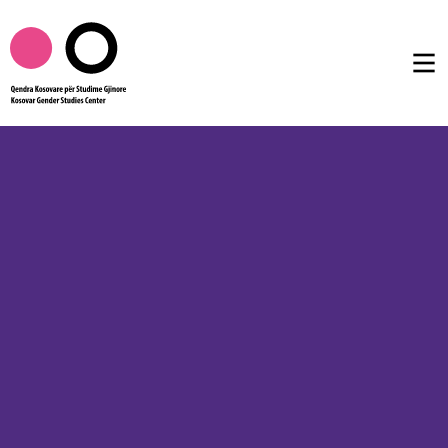
Rreth nesh
Publikimet
Femtalk
Multimedia
Të tjera
AL
EN