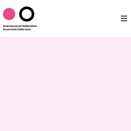
Rreth nesh
Publikimet
Femtalk
Multimedia
Të tjera
AL
EN