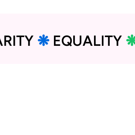
ARITY
❋
EQUALITY
Rreth Nesh
Historiku
Stafi
Anëtarët e Bordit
Partnerët
Rrjetet
Kontakti