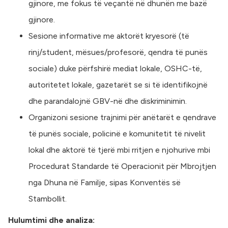
gjinore, me fokus të veçantë në dhunën me bazë
gjinore.
Sesione informative me aktorët kryesorë (të
rinj/student, mësues/profesorë, qendra të punës
sociale) duke përfshirë mediat lokale, OSHC-të,
autoritetet lokale, gazetarët se si të identifikojnë
dhe parandalojnë GBV-në dhe diskriminimin.
Organizoni sesione trajnimi për anëtarët e qendrave
të punës sociale, policinë e komunitetit të nivelit
lokal dhe aktorë të tjerë mbi rritjen e njohurive mbi
Procedurat Standarde të Operacionit për Mbrojtjen
nga Dhuna në Familje, sipas Konventës së
Stambollit.
Hulumtimi dhe analiza: