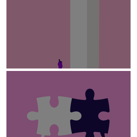
Fuqizimi i grave në tregun e punes