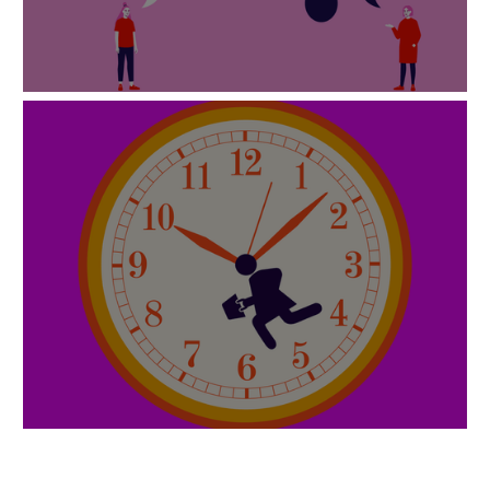
Advancimi i barazisë të diversitetit gjinor
përmes eliminimit të diskriminimit me bazë
gjinore ne vendin e punës
Fuqizimi dhe drejtësia sociale për gratë
rome