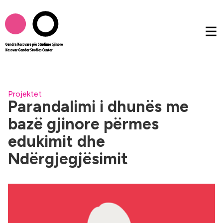
Rreth nesh
Projektet
Parandalimi i dhunës me
bazë gjinore përmes
Publikimet
edukimit dhe
Femtalk
Ndërgjegjësimit
Multimedia
Të tjera
AL
EN