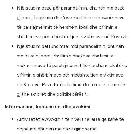
Një studim bazë për parandalimin, dhunën me bazë
gjinore, fuqizimin dhe/ose zbatimin e mekanizmave
të paralajmërimit të hershëm lokal dhe ofrimin e
shërbimeve për mbështetjen e viktimave në Kosovë.
Një studim përfundimtar mbi parandalimin, dhunën
me bazë gjinore, zhvillimin dhe/ose zbatimin e
mekanizmave të paralajmërimit të hershëm lokal dhe
ofrimin e shërbimeve për mbështetjen e viktimave
në Kosovë. Rezultati i studimit do të ndahet me të
gjithë aktorët dhe politikëbërësit.
Informacioni, komunikimi dhe avokimi:
Aktivitetet e Avokimit të nivelit të lartë që kanë të
bëjnë me dhunën me bazë gjinore me