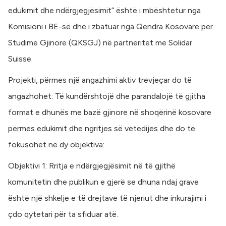
edukimit dhe ndërgjegjësimit” është i mbështetur nga
Komisioni i BE-së dhe i zbatuar nga Qendra Kosovare për
Studime Gjinore (QKSGJ) në partneritet me Solidar
Suisse.
Projekti, përmes një angazhimi aktiv trevjeçar do të
angazhohet: Të kundërshtojë dhe parandalojë të gjitha
format e dhunës me bazë gjinore në shoqërinë kosovare
përmes edukimit dhe ngritjes së vetëdijes dhe do të
fokusohet në dy objektiva:
Objektivi 1: Rritja e ndërgjegjësimit në të gjithë
komunitetin dhe publikun e gjerë se dhuna ndaj grave
është një shkelje e të drejtave të njeriut dhe inkurajimi i
çdo qytetari për ta sfiduar atë.