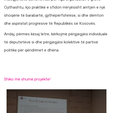
Gjithashtu, kjo praktikë e sfidon rrënjësisht arritjen e një
shoqërie të barabartë, gjithëpërfshirëse, si dhe dëmton
dhe aspiratat progresive të Republikës së Kosovës.
Andaj, përmes kësaj letre, kërkojmë përgjegjësi individuale
të deputetëve si dhe përgjegjësi kolektive të partive
politike për qëndrimet e dhëna.
Shiko më shumë projekte!