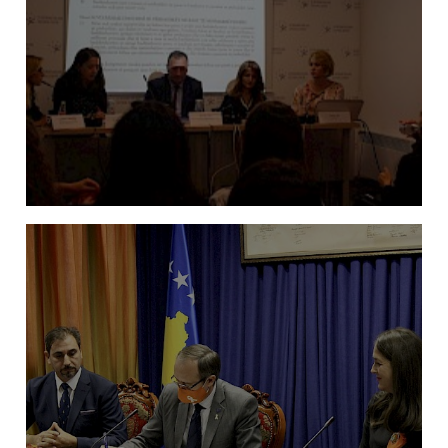
Amandamentimi i Ligjit te Familjes: Barazi
gjinore apo barazi ekonomike?