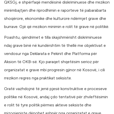
QKSGj, e shpërfaqë mendësinë diskriminuese dhe rrezikon
mirëmbajtjen dhe riprodhimin e raporteve të pabarabarta
shoqërore, ekonomike dhe kulturore ndërmjet grave dhe
burrave. Gjë që rrezikon minimin e rolit të grave në politikë.
Poashtu, qëndrimet e tilla skajshmërisht diskriminuese
ndaj grave binë në kundërshtim të thellë me objektivat e
vendosur nga Deklarata e Pekinit dhe Platforma për
Aksion të OKB-së. Kjo paraqet shqetësim serioz për
organizatat e grave mbi progresin gjinor në Kosovë, i cili
rrezikon regres nga praktikat seksiste.
Gratë vazhdojnë të jenë pjesë konstruktive e proceseve
politike në Kosovë, andaj çdo tentativë për zhvleftësimin
e rolit të tyre politik përmes akteve seksiste dhe
mizogjeniste dënohet ashpër nga organizatat e grave.