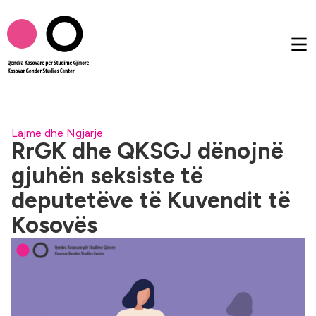
Rreth nesh
Lajme dhe Ngjarje
RrGK dhe QKSGJ dënojnë
gjuhën seksiste të
Publikimet
deputetëve të Kuvendit të
Femtalk
Kosovës
Multimedia
Të tjera
AL
EN