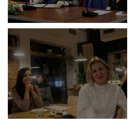
APROVOHET POLITIKA KUNDËR
NGACMIMIT SEKSUAL NË ORGANET E
ADMINISTRATËS PUBLIKE NË REPUBLIKËN E
KOSOVËS
Balancimi mes punës dhe jetës dhe leja
prindërore