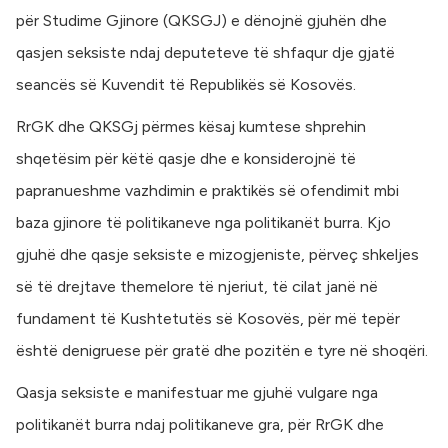
për Studime Gjinore (QKSGJ) e dënojnë gjuhën dhe
qasjen seksiste ndaj deputeteve të shfaqur dje gjatë
seancës së Kuvendit të Republikës së Kosovës.
RrGK dhe QKSGj përmes kësaj kumtese shprehin
shqetësim për këtë qasje dhe e konsiderojnë të
papranueshme vazhdimin e praktikës së ofendimit mbi
baza gjinore të politikaneve nga politikanët burra. Kjo
gjuhë dhe qasje seksiste e mizogjeniste, përveç shkeljes
së të drejtave themelore të njeriut, të cilat janë në
fundament të Kushtetutës së Kosovës, për më tepër
është denigruese për gratë dhe pozitën e tyre në shoqëri.
Qasja seksiste e manifestuar me gjuhë vulgare nga
politikanët burra ndaj politikaneve gra, për RrGK dhe