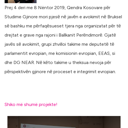
Prej 4 deri me 8 Nëntor 2019, Qendra Kosovare pёr
Studime Gjinore mori pjesё nё javёn e avokimit nё Bruksel
sё bashku me pёrfaqёsueset tjera nga organizatat pёr tё
drejtat e grave nga rajoni i Ballkanit Perёndimorё. Gjatё
javёs sё avokimit, grupi zhvilloi takime me deputetё tё
parlamentit evropian, me komisionin evropian, EEAS, si
dhe DG NEAR. Nё kёto takime u theksua nevoja pёr
pёrspektivёn gjinore nё proceset e integrimit evropian.
Shiko më shumë projekte!