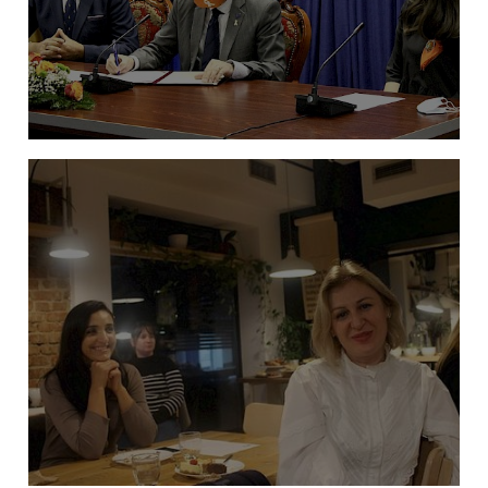
APROVOHET POLITIKA KUNDËR
NGACMIMIT SEKSUAL NË ORGANET E
ADMINISTRATËS PUBLIKE NË REPUBLIKËN E
KOSOVËS