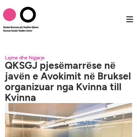
Rreth nesh
Lajme dhe Ngjarje
QKSGJ pjesёmarrёse nё
javёn e Avokimit nё Bruksel
Publikimet
organizuar nga Kvinna till
Femtalk
Kvinna
Multimedia
Të tjera
AL
EN