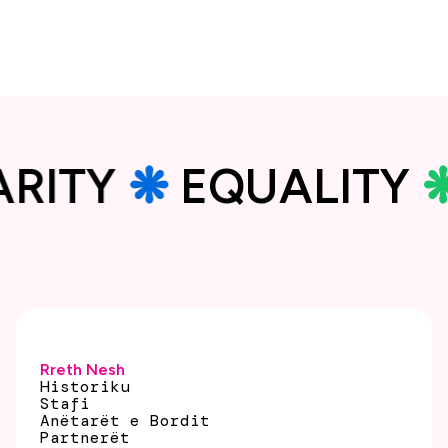
Balancimi mes punës dhe jetës dhe leja
prindërore
DARITY
❋
EQUALITY
Rreth Nesh
Historiku
Stafi
Anëtarët e Bordit
Partnerët