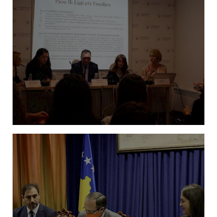
Amandamentimi i Ligjit te Familjes: Barazi
gjinore apo barazi ekonomike?