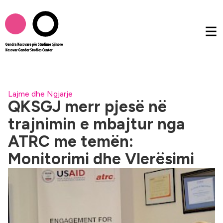
Rreth nesh
Lajme dhe Ngjarje
QKSGJ merr pjesë në
trajnimin e mbajtur nga
Publikimet
ATRC me temën:
Femtalk
Monitorimi dhe Vlerësimi
Multimedia
Të tjera
AL
EN