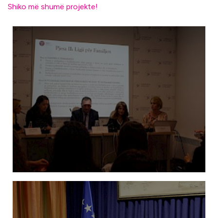
Shiko më shumë projekte!
Amandamentimi i Ligjit te Familjes: Barazi
gjinore apo barazi ekonomike?