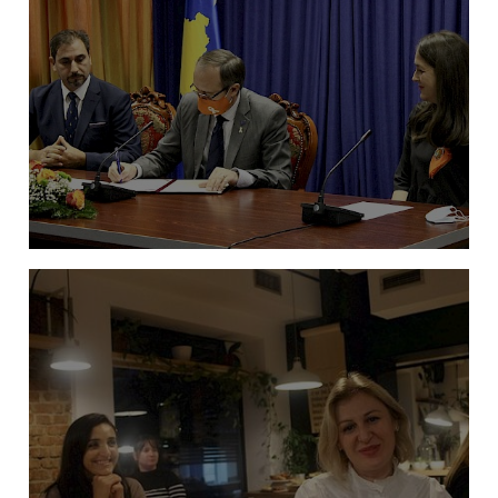
APROVOHET POLITIKA KUNDËR
NGACMIMIT SEKSUAL NË ORGANET E
ADMINISTRATËS PUBLIKE NË REPUBLIKËN E
KOSOVËS