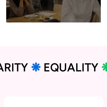
Balancimi mes punës dhe jetës dhe leja
prindërore
DARITY
❋
EQUALITY