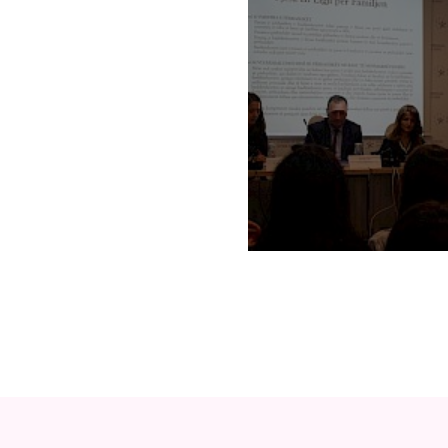
Amandamentimi i Ligji
Familjes: Barazi gjino
barazi ekonomike?