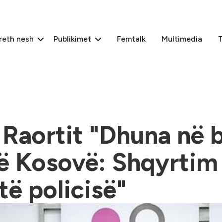
reth nesh
Publikimet
Femtalk
Multimedia
T
 Raortit "Dhuna në 
ë Kosovë: Shqyrtim k
të policisë"