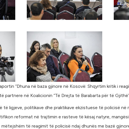
ortin “Dhuna në baza gjinore në Kosovë: Shqyrtim kritik i reagim
ë partnere në Koalicionin “Të Drejta të Barabarta për të Gjithë”
ë të ligjeve, politikave dhe praktikave ekzistuese të policisë 
tifikon reformat në trajtimin e rasteve të kësaj natyre, mangësi
mëtejshëm të reagimit të policisë ndaj dhunës me bazë gjinor