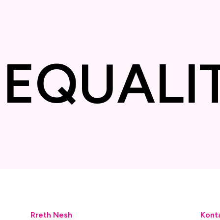
Y
❋
EQUA
Rreth Nesh
Kont