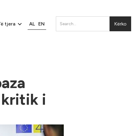
AL
EN
ë tjera
baza
ritik i