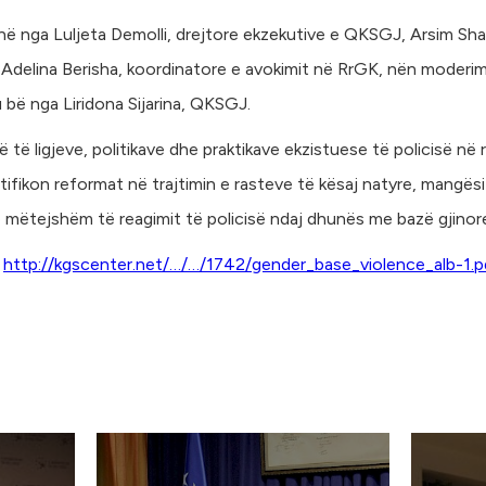
ënë nga Luljeta Demolli, drejtore ekzekutive e QKSGJ, Arsim Sha
, Adelina Berisha, koordinatore e avokimit në RrGK, nën moderi
u bë nga Liridona Sijarina, QKSGJ.
ë të ligjeve, politikave dhe praktikave ekzistuese të policisë 
tifikon reformat në trajtimin e rasteve të kësaj natyre, mangësi
mëtejshëm të reagimit të policisë ndaj dhunës me bazë gjinor
:
http://kgscenter.net/…/…/1742/gender_base_violence_alb-1.p