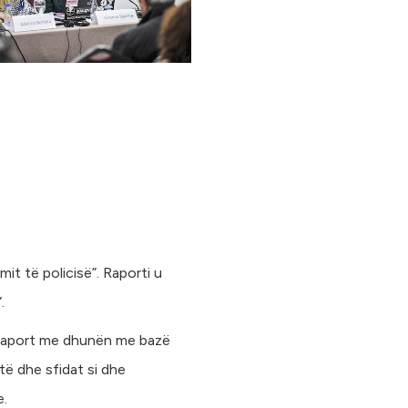
it të policisë”. Raporti u
.
në raport me dhunën me bazë
të dhe sfidat si dhe
e.