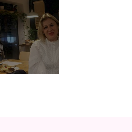
cimi mes punës dhe
 dhe leja prindërore