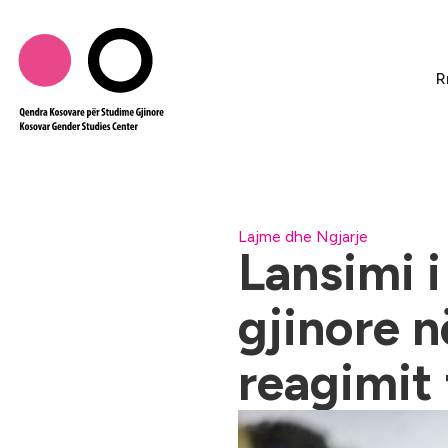
R
Lajme dhe Ngjarje
Lansimi i
gjinore n
reagimit 