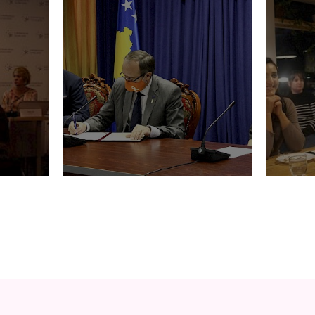
t te
APROVOHET POLITIKA
Balan
re apo
KUNDËR NGACMIMIT
jetës
SEKSUAL NË ORGANET E
ADMINISTRATËS PUBLIKE
NË REPUBLIKËN E
KOSOVËS