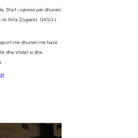
la, Shef i njësisë për dhunën
m të Nita Zogianit, QKSGJ.
në raport me dhunën me bazë
të dhe sfidat si dhe
e.
df