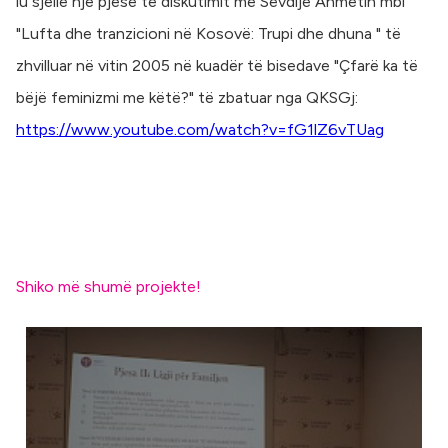
iu sjellë një pjesë të diskutimit me Sevdije Ahmetin mbi
"Lufta dhe tranzicioni në Kosovë: Trupi dhe dhuna " të
zhvilluar në vitin 2005 në kuadër të bisedave "Çfarë ka të
bëjë feminizmi me këtë?" të zbatuar nga QKSGj:
https://www.youtube.com/watch?v=fG1lZ6vTUag
Shiko më shumë projekte!