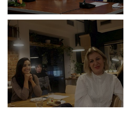
APROVOHET POLITIKA KUNDËR
NGACMIMIT SEKSUAL NË ORGANET E
ADMINISTRATËS PUBLIKE NË REPUBLIKËN E
KOSOVËS
Balancimi mes punës dhe jetës dhe leja
prindërore