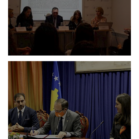
Amandamentimi i Ligjit te Familjes: Barazi
gjinore apo barazi ekonomike?