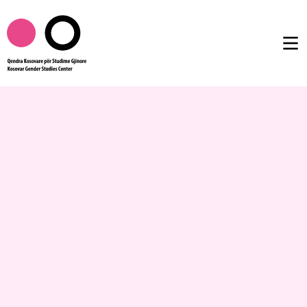
Rreth nesh
Publikimet
Femtalk
Multimedia
Të tjera
AL
EN