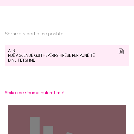
Shkarko raportin më poshtë:
ALB
NJË AGJENDË GJITHËPËRFSHIRËSE PËR PUNË TË
DINJITETSHME
Shiko më shumë hulumtime!