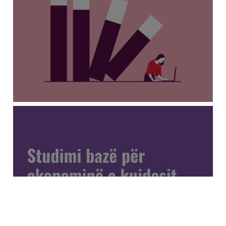
FUQIZIMI I PUNËS SË SAJ - VLERËSIMI I
NEVOJAVE DHE STRATEGJIVE PËR GRATË
NË TREGUN E PUNËS