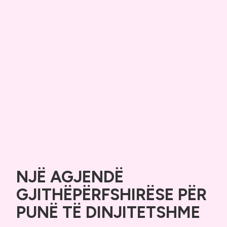
NJË AGJENDË
GJITHËPËRFSHIRËSE PËR
PUNË TË DINJITETSHME