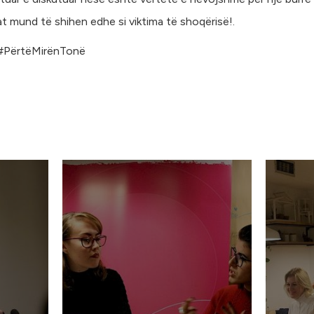
at mund të shihen edhe si viktima të shoqërisë!.
 #PërtëMirënTonë