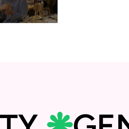
cimi mes punës dhe
 dhe leja prindërore
ALITY
❋