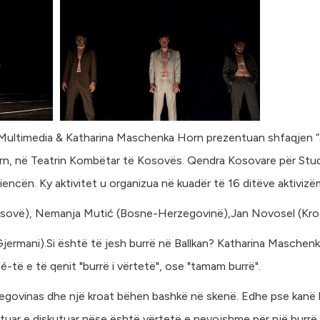
ultimedia & Katharina Maschenka Horn prezentuan shfaqjen “J
n, në Teatrin Kombëtar të Kosovës. Qendra Kosovare për Studi
encën. Ky aktivitet u organizua në kuadër të 16 ditëve aktivizë
sovë), Nemanja Mutić (Bosne-Herzegovinë),Jan Novosel (Kro
ermani).Si është të jesh burrë në Ballkan? Katharina Maschen
é-të e të qenit "burrë i vërtetë", ose "tamam burrë".
egovinas dhe një kroat bëhen bashkë në skenë. Edhe pse kanë
tuar e diskutuar nëse është vërtetë e nevojshme për një burrë 