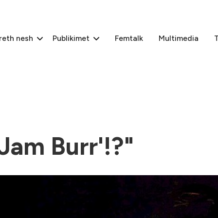
reth nesh
Publikimet
Femtalk
Multimedia
T
Jam Burr'!?"