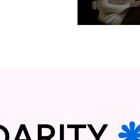
Çka pas 16 ditë aktiv
LIDARIT