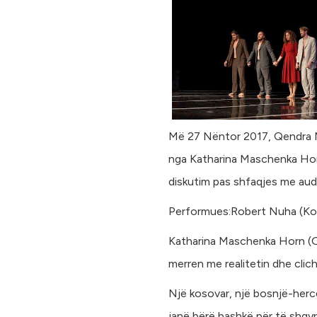
Më 27 Nëntor 2017, Qendra M
nga Katharina Maschenka Hor
diskutim pas shfaqjes me audi
Performues:Robert Nuha (Ko
Katharina Maschenka Horn (Gj
merren me realitetin dhe clich
Një kosovar, një bosnjë-herc
janë bërë bashkë për të shqyr