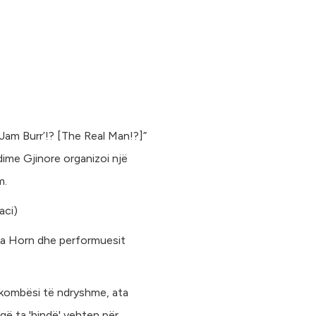
am Burr’!? [The Real Man!?]”
me Gjinore organizoi një
m.
aci)
ka Horn dhe performuesit
 kombësi të ndryshme, ata
që ta 'bindë' vehten për