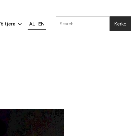
AL
EN
ë tjera