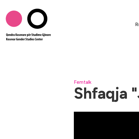
R
Femtalk
Shfaqja "