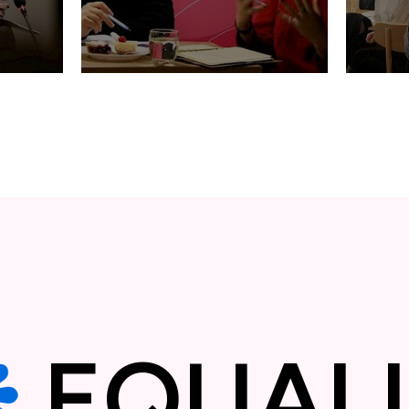
izëm?
Perspektiva feministe për
Balan
lejen prindërore
jetës
Y
❋
EQU